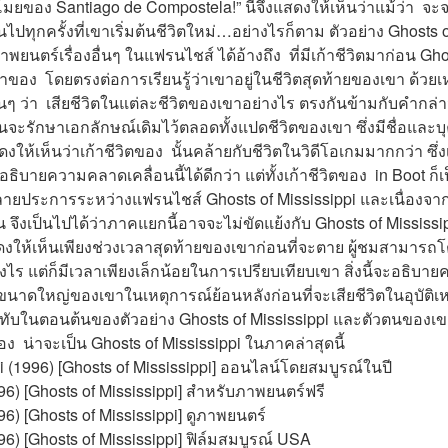
มยของ Santiago de Compostela!” นี่จึงแสดงให้เห็นว่าแม้ว่า  จะ
นไปทุกครั้งที่เขาเริ่มต้นชีวิตใหม่…อย่างไรก็ตาม ตัวอย่าง Ghosts 
พยนตร์เรื่องอื่นๆ ในแฟรนไชส์ ได้อ้างถึง  ที่มีเก้าชีวิตมาก่อน Gho
าของ  โดยตรงต่อการเรียนรู้ว่าเขาอยู่ในชีวิตสุดท้ายของเขา ด้วยเหตุ
ั้นๆ ว่า  เสียชีวิตในแต่ละชีวิตของเขาอย่างไร ตรงกันข้ามกับคำกล่
ือนจะรักษาเอกลักษณ์เดิมไว้ตลอดทั้งแปดชีวิตของเขา ซึ่งมีชื่อและบ
สดงให้เห็นว่าเก้าชีวิตของ  นั้นคล้ายกับชีวิตในวิดีโอเกมมากกว่า ซึ
ที่อธิบายความคลาดเคลื่อนนี้ได้ดีกว่า แต่ทั้งเก้าชีวิตของ  in Boot
ลายประการระหว่างแฟรนไชส์ Ghosts of Mississippi และเนื่องจาก 
น จึงเป็นไปได้ว่าภาคแยกนี้อาจจะไม่ขัดแย้งกับ Ghosts of Mississip
สดงให้เห็นเพียงช่วงเวลาสุดท้ายของเขาก่อนที่จะตาย ผู้ชมสามารถโต้
างไร แต่ก็มีเวลาเพียงเล็กน้อยในการเปรียบเทียบเขา สิ่งนี้จะอธิบ
อขนาดใหญ่ของเขาในเหตุการณ์ย้อนหลังก่อนที่จะเสียชีวิตในอุบัติเหต
ังทับในตอนต้นของตัวอย่าง Ghosts of Mississippi และตัวตนของเขา
อง  น่าจะเป็น Ghosts of Mississippi ในภาคล่าสุดนี้
i (1996) [Ghosts of Mississippi] ออนไลน์โดยสมบูรณ์ในปี
996) [Ghosts of Mississippi] สำหรับภาพยนตร์ฟรี
96) [Ghosts of Mississippi] ดูภาพยนตร์
96) [Ghosts of Mississippi] ฟิล์มสมบูรณ์ USA